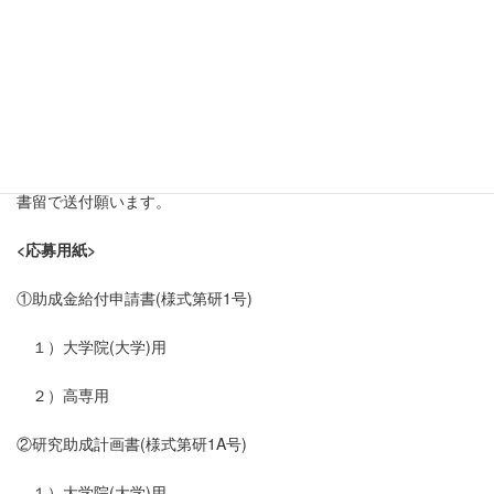
研究計画の都合により１年を超えて継続を必要とする場合は、研
究成果報告時に、その時点における研究成果について公表出来る
範囲のものを添えて提出して下さい。
4. 応募方法
当財団所定の応募用紙に必要事項をご記入の上、当財団宛に簡易
書留で送付願います。
<応募用紙>
①助成金給付申請書(様式第研1号)
１）大学院(大学)用
２）高専用
②研究助成計画書(様式第研1A号)
１）大学院(大学)用