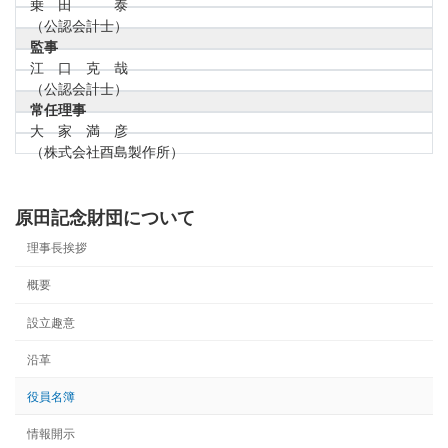
乗 田 泰
（公認会計士）
監事
江 口 克 哉
（公認会計士）
常任理事
大 家 満 彦
（株式会社酉島製作所）
原田記念財団について
理事長挨拶
概要
設立趣意
沿革
役員名簿
情報開示