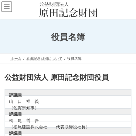
コ
ナ
ン
ビ
テ
ゲ
ン
ー
ツ
シ
役員名簿
へ
ョ
ス
ン
キ
に
ッ
移
ホーム
原田記念財団について
役員名簿
プ
動
公益財団法人 原田記念財団役員
評議員
山 口 祥 義
（佐賀県知事）
評議員
松 尾 哲 吾
（松尾建設株式会社 代表取締役社長）
評議員