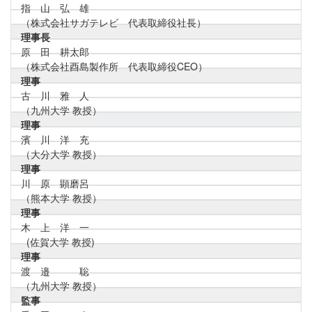
指 山 弘 雄
（株式会社サガテレビ 代表取締役社長）
理事長
原 田 耕太郎
（株式会社酉島製作所 代表取締役CEO）
理事
古 川 雅 人
（九州大学 教授）
理事
濱 川 洋 充
（大分大学 教授）
理事
川 原 顕磨呂
（熊本大学 教授）
理事
木 上 洋 一
(佐賀大学 教授)
理事
渡 邉 聡
（九州大学 教授）
監事